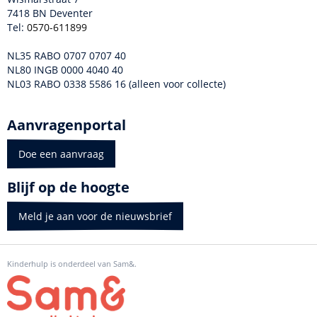
7418 BN Deventer
Tel:
0570-611899
NL35 RABO 0707 0707 40
NL80 INGB 0000 4040 40
NL03 RABO 0338 5586 16 (alleen voor collecte)
Aanvragenportal
Doe een aanvraag
Blijf op de hoogte
Meld je aan voor de nieuwsbrief
Kinderhulp is onderdeel van Sam&.