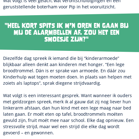
Wat volgt is veel gelach, wat verontschuldigingen en een
geruststellende boterham voor Pip in het vooruitzicht.
"Heel kort spits ik m’n oren en gaan bij
mij de alarmbellen af. Zou het een
smoesje zijn?"
Diezelfde dag spreek ik iemand die bij “kinderarmoede”
blijkbaar alleen denkt aan kinderen met honger. “Een lege
broodtrommel. Dán is er sprake van armoede. En dáár zou
Kinderhulp wat tegen moeten doen. In plaats van helpen met
zoiets als laptops”, sprak diegene strijdvaardig.
Wat volgt is een interessant gesprek. Want wanneer ik ouders
met geldzorgen spreek, merk ik al gauw dat zij nog liever hun
linkerarm afstaan, dan hun kind met een lege maag naar bed
laten gaan. Er moét eten op tafel, broodtrommels moéten
gevuld zijn, fruit moét mee naar school. Elke dag opnieuw. Een
stressvolle strijd, maar wel een strijd die elke dag wordt
gevoerd – en gewonnen.