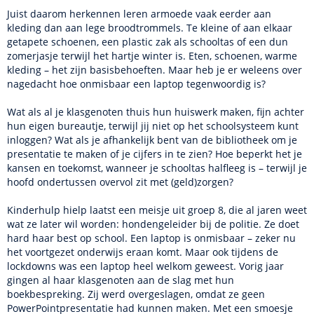
Juist daarom herkennen leren armoede vaak eerder aan
kleding dan aan lege broodtrommels. Te kleine of aan elkaar
getapete schoenen, een plastic zak als schooltas of een dun
zomerjasje terwijl het hartje winter is. Eten, schoenen, warme
kleding – het zijn basisbehoeften. Maar heb je er weleens over
nagedacht hoe onmisbaar een laptop tegenwoordig is?
Wat als al je klasgenoten thuis hun huiswerk maken, fijn achter
hun eigen bureautje, terwijl jij niet op het schoolsysteem kunt
inloggen? Wat als je afhankelijk bent van de bibliotheek om je
presentatie te maken of je cijfers in te zien? Hoe beperkt het je
kansen en toekomst, wanneer je schooltas halfleeg is – terwijl je
hoofd ondertussen overvol zit met (geld)zorgen?
Kinderhulp hielp laatst een meisje uit groep 8, die al jaren weet
wat ze later wil worden: hondengeleider bij de politie. Ze doet
hard haar best op school. Een laptop is onmisbaar – zeker nu
het voortgezet onderwijs eraan komt. Maar ook tijdens de
lockdowns was een laptop heel welkom geweest. Vorig jaar
gingen al haar klasgenoten aan de slag met hun
boekbespreking. Zij werd overgeslagen, omdat ze geen
PowerPointpresentatie had kunnen maken. Met een smoesje