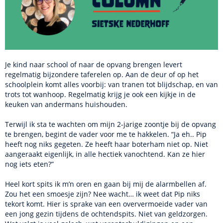
Je kind naar school of naar de opvang brengen levert
regelmatig bijzondere taferelen op. Aan de deur of op het
schoolplein komt alles voorbij: van tranen tot blijdschap, en van
trots tot wanhoop. Regelmatig krijg je ook een kijkje in de
keuken van andermans huishouden.
Terwijl ik sta te wachten om mijn 2-jarige zoontje bij de opvang
te brengen, begint de vader voor me te hakkelen. “Ja eh.. Pip
heeft nog niks gegeten. Ze heeft haar boterham niet op. Niet
aangeraakt eigenlijk, in alle hectiek vanochtend. Kan ze hier
nog iets eten?”
Heel kort spits ik m’n oren en gaan bij mij de alarmbellen af.
Zou het een smoesje zijn? Nee wacht… ik weet dat Pip niks
tekort komt. Hier is sprake van een oververmoeide vader van
een jong gezin tijdens de ochtendspits. Niet van geldzorgen.