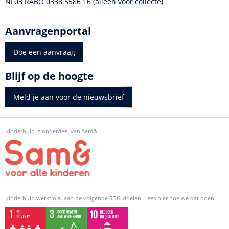
NL03 RABO 0338 5586 16 (alleen voor collecte)
Aanvragenportal
Doe een aanvraag
Blijf op de hoogte
Meld je aan voor de nieuwsbrief
Kinderhulp is onderdeel van Sam&.
Kinderhulp werkt o.a. aan de volgende SDG-doelen. Lees hier hoe we dat doen