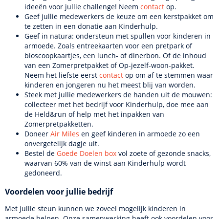
ideeën voor jullie challenge! Neem
contact
op.
Geef jullie medewerkers de keuze om een kerstpakket om
te zetten in een donatie aan Kinderhulp.
Geef in natura: ondersteun met spullen voor kinderen in
armoede. Zoals entreekaarten voor een pretpark of
bioscoopkaartjes, een lunch- of dinerbon. Of de inhoud
van een Zomerpretpakket of Op-jezelf-woon-pakket.
Neem het liefste eerst
contact
op om af te stemmen waar
kinderen en jongeren nu het meest blij van worden.
Steek met jullie medewerkers de handen uit de mouwen:
collecteer met het bedrijf voor Kinderhulp, doe mee aan
de Held&run of help met het inpakken van
Zomerpretpakketten.
Doneer
Air Miles
en geef kinderen in armoede zo een
onvergetelijk dagje uit.
Bestel de
Goede Doelen box
vol zoete of gezonde snacks,
waarvan 60% van de winst aan Kinderhulp wordt
gedoneerd.
Voordelen voor jullie bedrijf
Met jullie steun kunnen we zoveel mogelijk kinderen in
armoede helpen. Onze samenwerking heeft ook voordelen voor