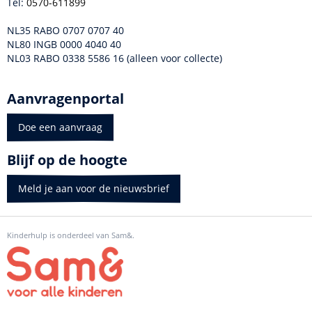
Tel:
0570-611899
NL35 RABO 0707 0707 40
NL80 INGB 0000 4040 40
NL03 RABO 0338 5586 16 (alleen voor collecte)
Aanvragenportal
Doe een aanvraag
Blijf op de hoogte
Meld je aan voor de nieuwsbrief
Kinderhulp is onderdeel van Sam&.