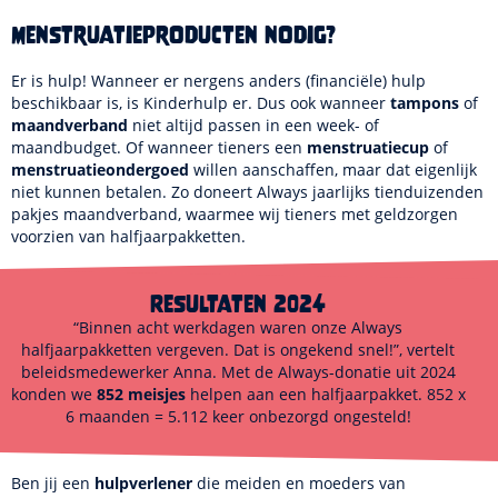
Menstruatieproducten nodig?
Er is hulp! Wanneer er nergens anders (financiële) hulp
beschikbaar is, is Kinderhulp er. Dus ook wanneer
tampons
of
maandverband
niet altijd passen in een week- of
maandbudget. Of wanneer tieners een
menstruatiecup
of
menstruatieondergoed
willen aanschaffen, maar dat eigenlijk
niet kunnen betalen. Zo doneert Always jaarlijks tienduizenden
pakjes maandverband, waarmee wij tieners met geldzorgen
voorzien van halfjaarpakketten.
Resultaten 2024
“Binnen acht werkdagen waren onze Always
halfjaarpakketten vergeven. Dat is ongekend snel!”, vertelt
beleidsmedewerker
Anna
. Met de Always-donatie uit 2024
konden we
852 meisjes
helpen aan een halfjaarpakket. 852 x
6 maanden = 5.112 keer onbezorgd ongesteld!
Ben jij een
hulpverlener
die meiden en moeders van