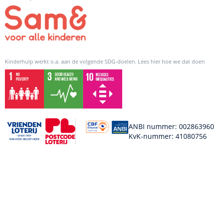
Kinderhulp werkt o.a. aan de volgende SDG-doelen. Lees hier hoe we dat doen
ANBI nummer: 002863960
KvK-nummer: 41080756