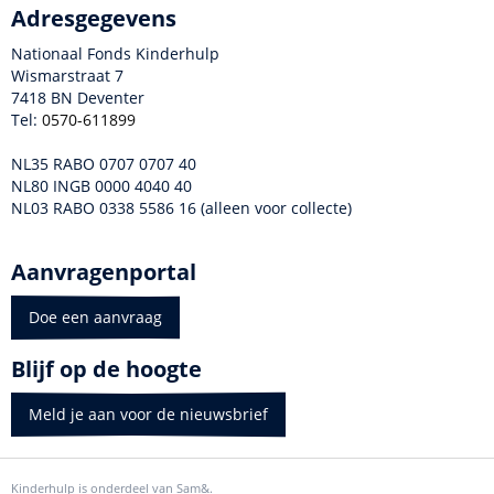
Adresgegevens
Nationaal Fonds Kinderhulp
Wismarstraat 7
7418 BN Deventer
Tel:
0570-611899
NL35 RABO 0707 0707 40
NL80 INGB 0000 4040 40
NL03 RABO 0338 5586 16 (alleen voor collecte)
Aanvragenportal
Doe een aanvraag
Blijf op de hoogte
Meld je aan voor de nieuwsbrief
Kinderhulp is onderdeel van Sam&.