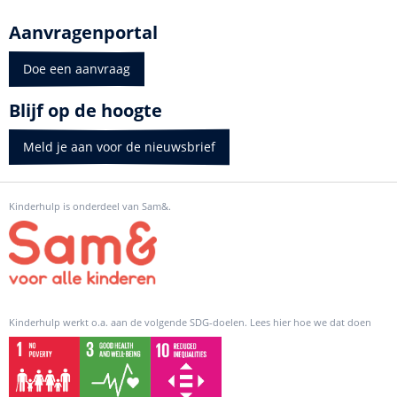
Aanvragenportal
Doe een aanvraag
Blijf op de hoogte
Meld je aan voor de nieuwsbrief
Kinderhulp is onderdeel van Sam&.
Kinderhulp werkt o.a. aan de volgende SDG-doelen. Lees hier hoe we dat doen