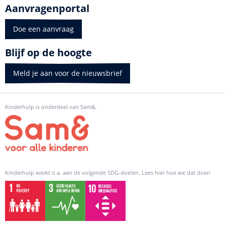
Aanvragenportal
Doe een aanvraag
Blijf op de hoogte
Meld je aan voor de nieuwsbrief
Kinderhulp is onderdeel van Sam&.
Kinderhulp werkt o.a. aan de volgende SDG-doelen. Lees hier hoe we dat doen