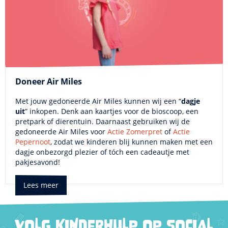
Doneer Air Miles
Met jouw gedoneerde Air Miles kunnen wij een “
dagje
uit
” inkopen. Denk aan kaartjes voor de bioscoop, een
pretpark of dierentuin. Daarnaast gebruiken wij de
gedoneerde Air Miles voor
Actie Zomerpret
of
Actie
Pepernoot
, zodat we kinderen blij kunnen maken met een
dagje onbezorgd plezier of tóch een cadeautje met
pakjesavond!
Lees meer
VOLG KINDERHULP OP SOCIAL