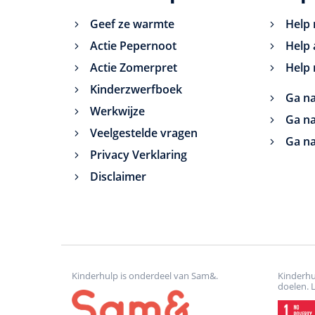
Geef ze warmte
Help 
Actie Pepernoot
Help 
Actie Zomerpret
Help 
Kinderzwerfboek
Ga na
Werkwijze
Ga na
Veelgestelde vragen
Ga na
Privacy Verklaring
Disclaimer
Kinderhulp is onderdeel van Sam&.
Kinderhu
doelen. 