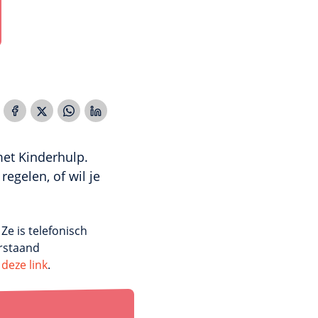
met Kinderhulp.
egelen, of wil je
Ze is telefonisch
rstaand
 deze link
.