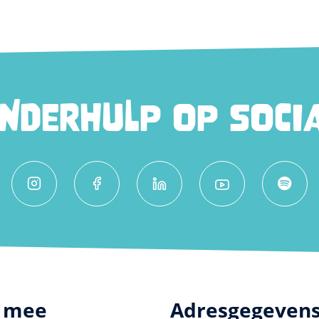
INDERHULP OP SOCIA
 mee
Adresgegeven