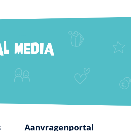
L MEDIA
s
Aanvragenportal