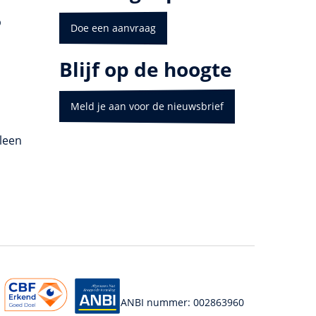
p
Doe een aanvraag
Blijf op de hoogte
Meld je aan voor de nieuwsbrief
leen
ANBI nummer: 002863960