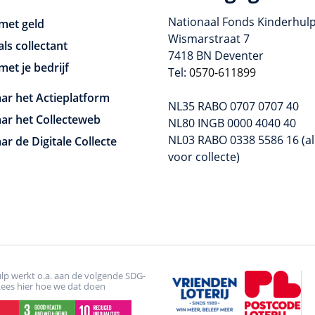
Nationaal Fonds Kinderhul
met geld
Wismarstraat 7
als collectant
7418 BN Deventer
met je bedrijf
Tel:
0570-611899
ar het Actieplatform
NL35 RABO 0707 0707 40
ar het Collecteweb
NL80 INGB 0000 4040 40
NL03 RABO 0338 5586 16 (al
ar de Digitale Collecte
voor collecte)
lp werkt o.a. aan de volgende SDG-
Lees hier hoe we dat doen