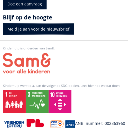
Doe een aanvraag
Blijf op de hoogte
Meld je aan voor de nieuwsbrief
Kinderhulp is onderdeel van Sam&.
Kinderhulp werkt o.a. aan de volgende SDG-doelen. Lees hier hoe we dat doen
ANBI nummer: 002863960