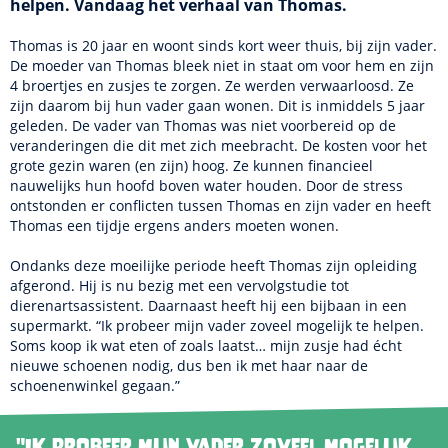
helpen. Vandaag het verhaal van Thomas.
Thomas is 20 jaar en woont sinds kort weer thuis, bij zijn vader.
De moeder van Thomas bleek niet in staat om voor hem en zijn
4 broertjes en zusjes te zorgen. Ze werden verwaarloosd. Ze
zijn daarom bij hun vader gaan wonen. Dit is inmiddels 5 jaar
geleden. De vader van Thomas was niet voorbereid op de
veranderingen die dit met zich meebracht. De kosten voor het
grote gezin waren (en zijn) hoog. Ze kunnen financieel
nauwelijks hun hoofd boven water houden. Door de stress
ontstonden er conflicten tussen Thomas en zijn vader en heeft
Thomas een tijdje ergens anders moeten wonen.
Ondanks deze moeilijke periode heeft Thomas zijn opleiding
afgerond. Hij is nu bezig met een vervolgstudie tot
dierenartsassistent. Daarnaast heeft hij een bijbaan in een
supermarkt. “Ik probeer mijn vader zoveel mogelijk te helpen.
Soms koop ik wat eten of zoals laatst… mijn zusje had écht
nieuwe schoenen nodig, dus ben ik met haar naar de
schoenenwinkel gegaan.”
"Ik probeer mijn vader zoveel mogelijk