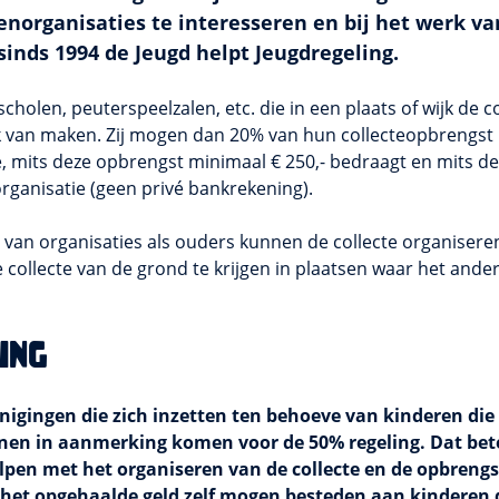
enorganisaties te interesseren en bij het werk va
 sinds 1994 de
Jeugd helpt Jeugdregeling.
cholen, peuterspeelzalen, etc. die in een plaats of wijk de c
k van maken. Zij mogen dan 20% van hun collecteopbrengs
e, mits deze opbrengst minimaal € 250,- bedraagt en mits d
rganisatie (geen privé bankrekening).
an organisaties als ouders kunnen de collecte organisere
collecte van de grond te krijgen in plaatsen waar het anders
ing
enigingen die zich inzetten ten behoeve van kinderen d
en in aanmerking komen voor de 50% regeling. Dat betek
pen met het organiseren van de collecte en de opbrengs
het opgehaalde geld zelf mogen besteden aan kinderen 