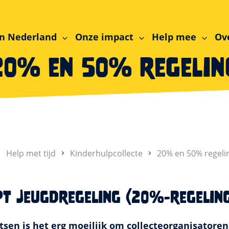
n Nederland
Onze impact
Help mee
Ov
20% en 50% regelin
Help met tijd
Kinderhulpcollecte
20% en 50% regeli
pt Jeugdregeling (20%-regelin
sen is het erg moeilijk om collecteorganisatore