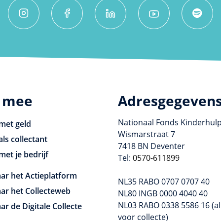
 mee
Adresgegeven
Nationaal Fonds Kinderhul
met geld
Wismarstraat 7
als collectant
7418 BN Deventer
met je bedrijf
Tel:
0570-611899
ar het Actieplatform
NL35 RABO 0707 0707 40
ar het Collecteweb
NL80 INGB 0000 4040 40
NL03 RABO 0338 5586 16 (al
ar de Digitale Collecte
voor collecte)