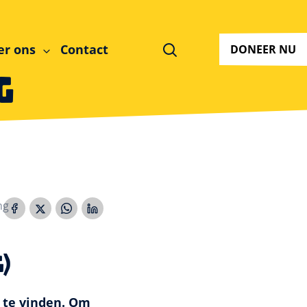
Zoeken
er ons
Contact
DONEER NU
g
ng
g)
n te vinden. Om