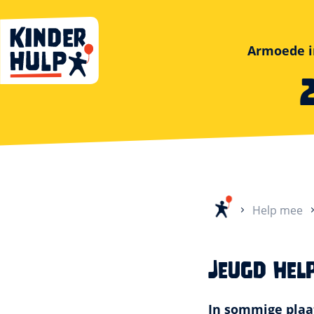
Kinderhulp
Armoede i
Home
Help mee
Jeugd hel
In sommige plaat