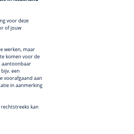
ing voor deze
or of jouw
de werken, maar
 te komen voor de
ek aantoonbaar
bijv. een
 je voorafgaand aan
satie in aanmerking
t rechtstreeks kan