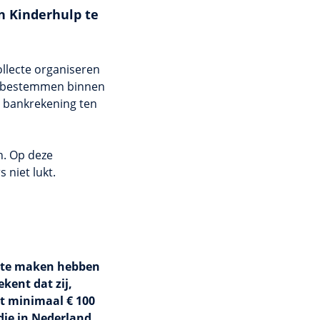
n Kinderhulp te
ollecte organiseren
t bestemmen binnen
e bankrekening ten
n. Op deze
 niet lukt.
ie te maken hebben
ent dat zij,
t minimaal € 100
die in Nederland