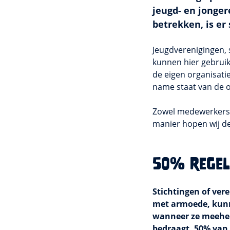
jeugd- en jonger
betrekken, is er
Jeugdverenigingen, s
kunnen hier gebrui
de eigen organisati
name staat van de o
Zowel medewerkers v
manier hopen wij de 
50% regel
Stichtingen of ver
met armoede, kunn
wanneer ze meehel
bedraagt, 50% van 