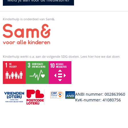
Kinderhulp is onderdeel van Sam&.
Kinderhulp werkt o.a. aan de volgende SDG-doelen. Lees hier hoe we dat doen
ANBI nummer: 002863960
KvK-nummer: 41080756