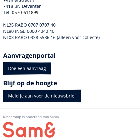
7418 BN Deventer
Tel:
0570-611899
NL35 RABO 0707 0707 40
NL80 INGB 0000 4040 40
NL03 RABO 0338 5586 16 (alleen voor collecte)
Aanvragenportal
Doe een aanvraag
Blijf op de hoogte
Meld je aan voor de nieuwsbrief
Kinderhulp is onderdeel van Sam&.