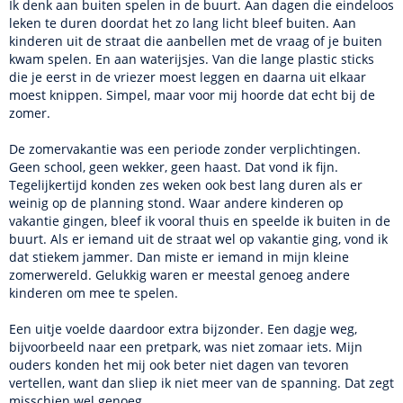
Ik denk aan buiten spelen in de buurt. Aan dagen die eindeloos
leken te duren doordat het zo lang licht bleef buiten. Aan
kinderen uit de straat die aanbellen met de vraag of je buiten
kwam spelen. En aan waterijsjes. Van die lange plastic sticks
die je eerst in de vriezer moest leggen en daarna uit elkaar
moest knippen. Simpel, maar voor mij hoorde dat echt bij de
zomer.
De zomervakantie was een periode zonder verplichtingen.
Geen school, geen wekker, geen haast. Dat vond ik fijn.
Tegelijkertijd konden zes weken ook best lang duren als er
weinig op de planning stond. Waar andere kinderen op
vakantie gingen, bleef ik vooral thuis en speelde ik buiten in de
buurt. Als er iemand uit de straat wel op vakantie ging, vond ik
dat stiekem jammer. Dan miste er iemand in mijn kleine
zomerwereld. Gelukkig waren er meestal genoeg andere
kinderen om mee te spelen.
Een uitje voelde daardoor extra bijzonder. Een dagje weg,
bijvoorbeeld naar een pretpark, was niet zomaar iets. Mijn
ouders konden het mij ook beter niet dagen van tevoren
vertellen, want dan sliep ik niet meer van de spanning. Dat zegt
misschien wel genoeg.