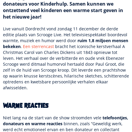
donateurs voor Kinderhulp. Samen kunnen we
ontzettend veel kinderen een warme start geven in
het nieuwe jaar!
Live vanuit Dordrecht vond zondag 11 december de derde
editie plaats van Scrooge Live. Het televisiespektakel boordevol
warmte, muziek en humor werd door
ruim 1,8 miljoen mensen
bekeken
.
Een sterrencast
bracht het iconische kerstverhaal A
Christmas Carol van Charles Dickens uit 1843 opnieuw tot
leven. Het verhaal over de verbitterde en oude vrek Ebenezer
Scrooge werd ditmaal humorvol hertaald door Paul Groot, die
zelf in de huid van Scrooge kroop. Dit leverde een prachtshow
op waarin knusse kerstscènes, hilarische sketches, schitterende
optredens en kwetsbare persoonlijke verhalen elkaar
afwisselden.
Warme reacties
Niet lang na de start van de show stroomden vele
telefoontjes,
donateurs en warme reacties
binnen, zoals “Geweldig werk,
werd echt emotioneel ervan en ben donateur en collectant