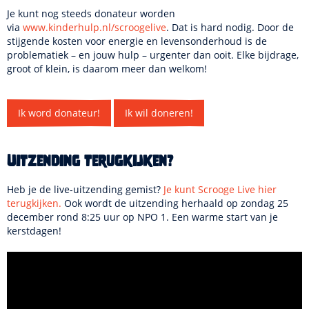
Je kunt nog steeds donateur worden
via
www.kinderhulp.nl/scroogelive
. Dat is hard nodig. Door de
stijgende kosten voor energie en levensonderhoud is de
problematiek – en jouw hulp – urgenter dan ooit. Elke bijdrage,
groot of klein, is daarom meer dan welkom!
Ik word donateur!
Ik wil doneren!
Uitzending terugkijken?
Heb je de live-uitzending gemist?
Je kunt Scrooge Live hier
terugkijken.
Ook wordt de uitzending herhaald op zondag 25
december rond 8:25 uur op NPO 1. Een warme start van je
kerstdagen!
Het lijkt erop dat je onze marketing-cookies niet hebt
geaccepteerd. Doe dit
alsnog
om deze video te kunnen
bekijken.