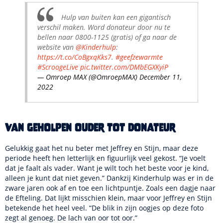
Hulp van buiten kan een gigantisch
verschil maken. Word donateur door nu te
bellen naar 0800-1125 (gratis) of ga naar de
website van
@Kinderhulp
:
https://t.co/CoBgxqKks7
.
#geefzewarmte
#ScroogeLive
pic.twitter.com/DMbEGXKyiP
— Omroep MAX (@OmroepMAX)
December 11,
2022
Van geholpen ouder tot donateur
Gelukkig gaat het nu beter met Jeffrey en Stijn, maar deze
periode heeft hen letterlijk en figuurlijk veel gekost. “Je voelt
dat je faalt als vader. Want je wilt toch het beste voor je kind,
alleen je kunt dat niet geven.” Dankzij Kinderhulp was er in de
zware jaren ook af en toe een lichtpuntje. Zoals een dagje naar
de Efteling. Dat lijkt misschien klein, maar voor Jeffrey en Stijn
betekende het heel veel. “De blik in zijn oogjes op deze foto
zegt al genoeg. De lach van oor tot oor.”