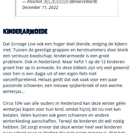
— Elsschot 🇳🇱🇪🇺🇺🇦 (@marcelbar8)
December 11, 2022
Kinderarmoede
Dat Scrooge Live ook een hoger doel diende, ontging de kijkers
niet. Tussen de geestige grappen en kerstnummers door klonk
een serieuze boodschap: kinderarmoede is een groot
probleem. Ook in Nederland. Maar liefst 1 op de 12 kinderen
groeit hier op in armoede. En deze bikkels zijn vrij veel gewend:
voor hen is een dagje uit of een eigen fiets niet
vanzelfsprekend. Helaas geldt dat ook vaak voor een paar
passende schoenen, een nieuwe spijkerbroek of een warme
winterjas…
Circa 10% van alle ouders in Nederland kan deze winter géén
winterjas kopen voor hun kind, omdat hij/zij dit nu niet kan
betalen. Velen kunnen ook geen schoenen en andere
winterkleding aanschaffen. Terwijl de kinderen dit wél nodig
hebben. Dit zorgt ervoor dat deze winter heel veel kinderen
naar school gaan in kleding die niet warm genoeg is. Wat het