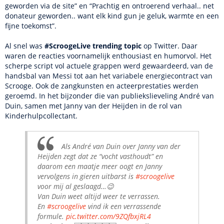
geworden via de site” en “Prachtig en ontroerend verhaal.. net
donateur geworden.. want elk kind gun je geluk, warmte en een
fijne toekomst”.
Al snel was
#ScroogeLive trending topic
op Twitter. Daar
waren de reacties voornamelijk enthousiast en humorvol. Het
scherpe script vol actuele grappen werd gewaardeerd, van de
handsbal van Messi tot aan het variabele energiecontract van
Scrooge. Ook de zangkunsten en acteerprestaties werden
geroemd. In het bijzonder die van publiekslieveling André van
Duin, samen met Janny van der Heijden in de rol van
Kinderhulpcollectant.
Als André van Duin over Janny van der
Heijden zegt dat ze “vocht vasthoudt” en
daarom een maatje meer oogt en Janny
vervolgens in gieren uitbarst is
#scroogelive
voor mij al geslaagd…😉
Van Duin weet altijd weer te verrassen.
En
#scroogelive
vind ik een verrassende
formule.
pic.twitter.com/9ZQfbxjRL4