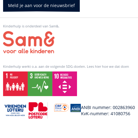
Meld je aan voor de nieuwsbrief
Kinderhulp is onderdeel van Sam&.
Kinderhulp werkt o.a. aan de volgende SDG-doelen. Lees hier hoe we dat doen
ANBI nummer: 002863960
KvK-nummer: 41080756