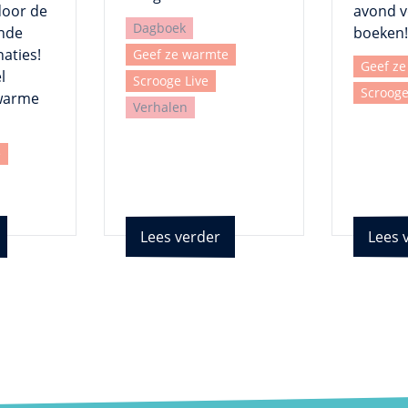
door de
avond v
Dagboek
nde
boeken!
naties!
Geef ze warmte
Geef z
l
Scrooge Live
Scrooge
warme
Verhalen
e
Lees verder
Lees 