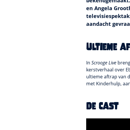
bekendgemaakt. 
en Angela Grooth
televisiespektak
aandacht gevraa
Ultieme a
In
Scrooge Live
breng
kerstverhaal over 
ultieme aftrap van 
met Kinderhulp, aa
De cast
Het lijkt erop dat j
te kunnen bekijken.