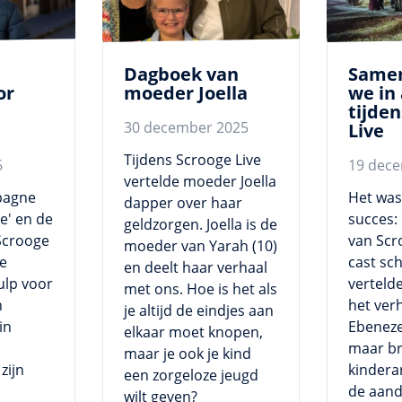
Dagboek van
Same
or
moeder Joella
we in 
tijde
30 december 2025
Live
Tijdens Scrooge Live
6
19 dec
vertelde moeder Joella
pagne
Het was
dapper over haar
e' en de
succes: 
geldzorgen. Joella is de
Scrooge
van Scr
moeder van Yarah (10)
we
cast sch
en deelt haar verhaal
ulp voor
vertelde
met ons. Hoe is het als
n
het ver
je altijd de eindjes aan
in
Ebeneze
elkaar moet knopen,
maar br
maar je ook je kind
zijn
kinder
een zorgeloze jeugd
de aand
wilt geven?