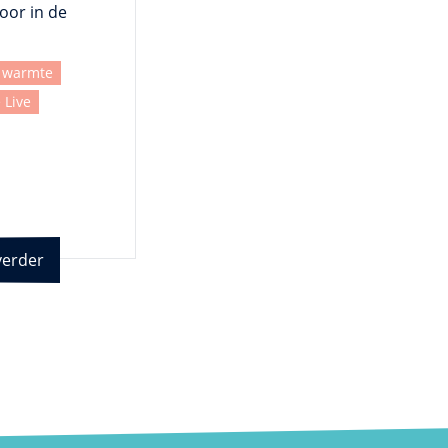
oor in de
e warmte
 Live
verder