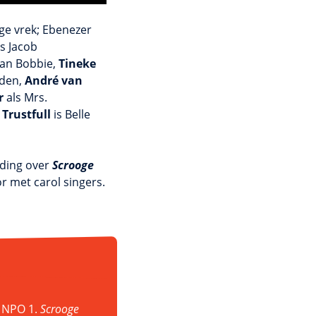
ige vrek; Ebenezer
s Jacob
van Bobbie,
Tineke
eden,
André van
r
als Mrs.
Trustfull
is Belle
iding over
Scrooge
r met carol singers.
p NPO 1.
Scrooge