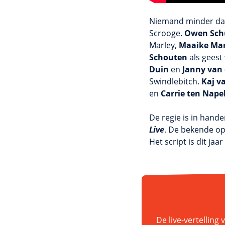
Niemand minder d
Scrooge.
Owen Sch
Marley,
Maaike Ma
Schouten
als geest
Duin
en
Janny van 
Swindlebitch.
Kaj v
en
Carrie ten Nape
De regie is in hand
Live
. De bekende o
Het script is dit ja
De live-vertellin