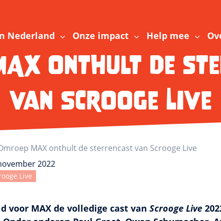
n Nederland
Onze impact
Help mee
Ov
AX onthult de st
van Scrooge Live
Omroep MAX onthult de sterrencast van Scrooge Live
 november 2022
rooge Live
ijd voor MAX de volledige cast van
Scrooge Live
202