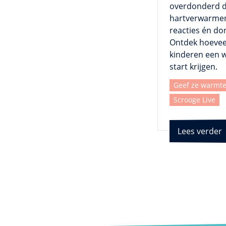
overdonderd 
hartverwarme
reacties én do
Ontdek hoevee
kinderen een 
start krijgen.
Geef ze warmt
Scrooge Live
Lees verder