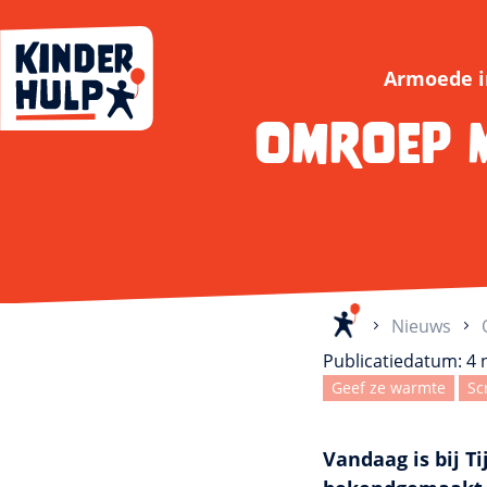
Kinderhulp
Armoede i
Omroep M
Home
Nieuws
Publicatiedatum: 4
Geef ze warmte
Sc
Vandaag is bij T