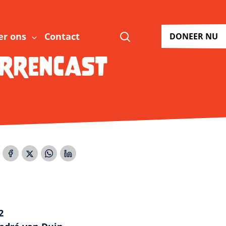
Zoeken
er ons
Contact
DONEER NU
errencast
2