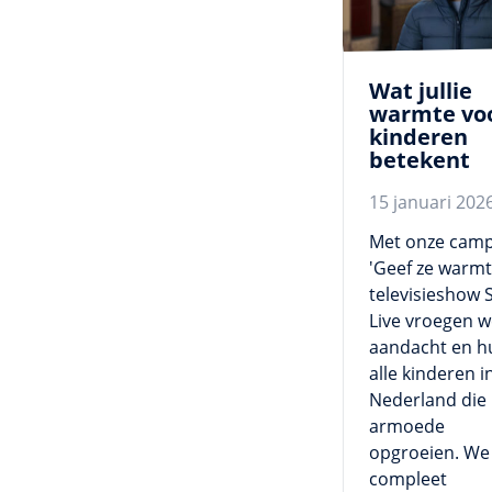
Wat jullie
warmte vo
kinderen
betekent
15 januari 202
Met onze cam
'Geef ze warmt
televisieshow 
Live vroegen 
aandacht en h
alle kinderen i
Nederland die 
armoede
opgroeien. We 
compleet