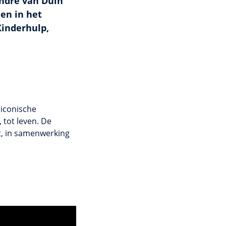
ndré van Duin
en in het
Kinderhulp,
 iconische
 tot leven. De
dt, in samenwerking
nog
om deze video