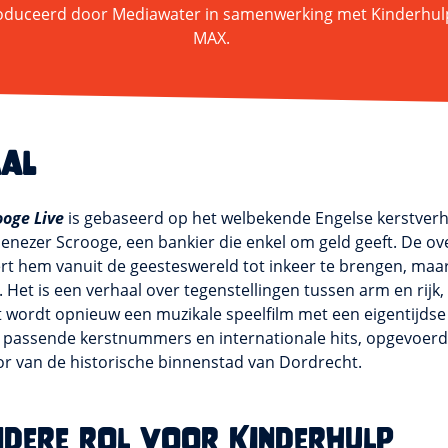
duceerd door Mediawater in samenwerking met Kinderhu
MAX.
aal
ooge Live
is gebaseerd op het welbekende Engelse kerstverh
benezer Scrooge, een bankier die enkel om geld geeft. De 
t hem vanuit de geesteswereld tot inkeer te brengen, maar
. Het is een verhaal over tegenstellingen tussen arm en rijk
et wordt opnieuw een muzikale speelfilm met een eigentijdse
passende kerstnummers en internationale hits, opgevoerd
or van de historische binnenstad van Dordrecht.
ndere rol voor Kinderhulp