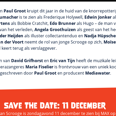
an
Paul Groot
kruipt dit jaar in de huid van de knorrepotter
umacher
is te zien als Frederique Holywell,
Edwin Jonker
al
rtens
als Bobbie Cratchit,
Edo Brunner
als Hugo – de man 
 van het verleden,
Angela Groothuizen
als geest van het h
der Heijden
als illuster collectantenduo en
Nadja Hüpsche
an der Voort
neemt de rol van jonge Scrooge op zich,
Moïse 
l
keert terug als verslaggever.
en van
David Grifhorst
en
Eric van Tijn
heeft de muzikale le
perazangeres
Maria Fiselier
is frontvrouw van een uniek koo
ar geschreven door
Paul Groot
en producent
Mediawater
.
Save the date: 11 december
g van Scrooge is zondagavond 11 december te zien bij MAX o