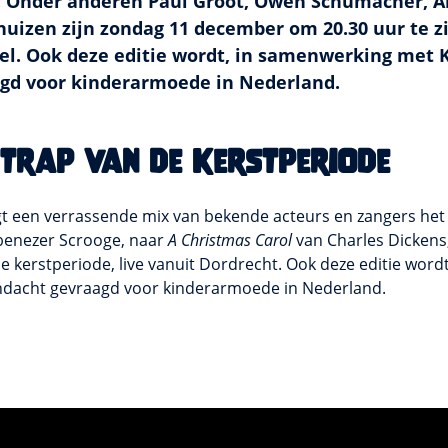
Onder anderen Paul Groot, Owen Schumacher, A
uizen zijn zondag 11 december om 20.30 uur te zi
el. Ook deze editie wordt, in samenwerking met 
gd voor kinderarmoede in Nederland.
ftrap van de kerstperiode
t een verrassende mix van bekende acteurs en zangers het
Ebenezer Scrooge, naar
A Christmas Carol
van Charles Dickens,
de kerstperiode, live vanuit Dordrecht. Ook deze editie wor
ndacht gevraagd voor kinderarmoede in Nederland.
e onze marketing-cookies niet hebt geaccepteerd. Doe dit
als