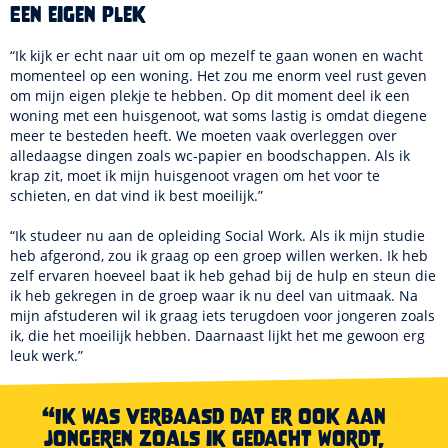
Een eigen plek
“Ik kijk er echt naar uit om op mezelf te gaan wonen en wacht
momenteel op een woning. Het zou me enorm veel rust geven
om mijn eigen plekje te hebben. Op dit moment deel ik een
woning met een huisgenoot, wat soms lastig is omdat diegene
meer te besteden heeft. We moeten vaak overleggen over
alledaagse dingen zoals wc-papier en boodschappen. Als ik
krap zit, moet ik mijn huisgenoot vragen om het voor te
schieten, en dat vind ik best moeilijk.”
“Ik studeer nu aan de opleiding Social Work. Als ik mijn studie
heb afgerond, zou ik graag op een groep willen werken. Ik heb
zelf ervaren hoeveel baat ik heb gehad bij de hulp en steun die
ik heb gekregen in de groep waar ik nu deel van uitmaak. Na
mijn afstuderen wil ik graag iets terugdoen voor jongeren zoals
ik, die het moeilijk hebben. Daarnaast lijkt het me gewoon erg
leuk werk.”
“Ik was verbaasd dat er ook aan
jongeren zoals ik gedacht wordt,