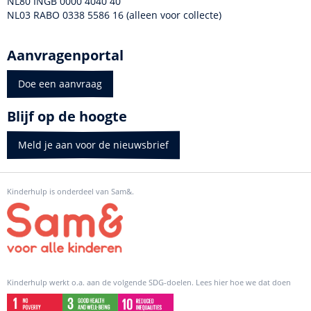
NL80 INGB 0000 4040 40
NL03 RABO 0338 5586 16 (alleen voor collecte)
Aanvragenportal
Doe een aanvraag
Blijf op de hoogte
Meld je aan voor de nieuwsbrief
Kinderhulp is onderdeel van Sam&.
Kinderhulp werkt o.a. aan de volgende SDG-doelen. Lees hier hoe we dat doen