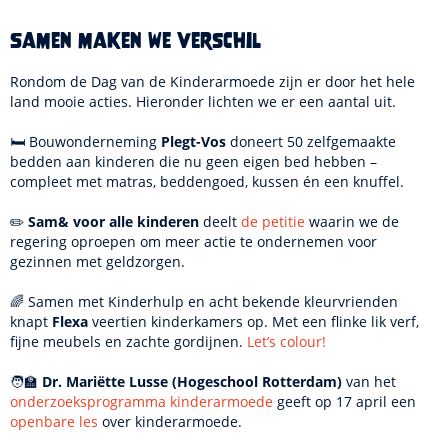
Samen maken we verschil
Rondom de Dag van de Kinderarmoede zijn er door het hele
land mooie acties. Hieronder lichten we er een aantal uit.
🛏️ Bouwonderneming
Plegt-Vos
doneert 50 zelfgemaakte
bedden aan kinderen die nu geen eigen bed hebben –
compleet met matras, beddengoed, kussen én een knuffel.
✏️
Sam& voor alle kinderen
deelt
de petitie
waarin we de
regering oproepen om meer actie te ondernemen voor
gezinnen met geldzorgen.
🌈 Samen met Kinderhulp en acht bekende kleurvrienden
knapt
Flexa
veertien kinderkamers op. Met een flinke lik verf,
fijne meubels en zachte gordijnen.
Let’s colour!
🧑‍🏫
Dr. Mariëtte Lusse (Hogeschool Rotterdam)
van het
onderzoeksprogramma kinderarmoede
geeft op 17 april een
openbare les
over kinderarmoede.