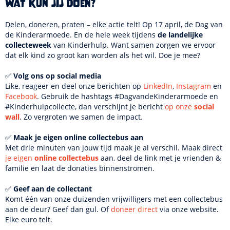
Wat kun jij doen?
Delen, doneren, praten – elke actie telt! Op 17 april, de Dag van
de Kinderarmoede. En de hele week tijdens
de landelijke
collecteweek
van Kinderhulp. Want samen zorgen we ervoor
dat elk kind zo groot kan worden als het wil. Doe je mee?
✅
Volg ons op social media
Like, reageer en deel onze berichten op
LinkedIn
,
Instagram
en
Facebook
. Gebruik de hashtags #DagvandeKinderarmoede en
#Kinderhulpcollecte, dan verschijnt je bericht
op onze
social
wall
. Zo vergroten we samen de impact.
✅
Maak je eigen online collectebus aan
Met drie minuten van jouw tijd maak je al verschil. Maak direct
je eigen
online collectebus
aan, deel de link met je vrienden &
familie en laat de donaties binnenstromen.
✅
Geef aan de collectant
Komt één van onze duizenden vrijwilligers met een collectebus
aan de deur? Geef dan gul. Of
doneer direct
via onze website.
Elke euro telt.