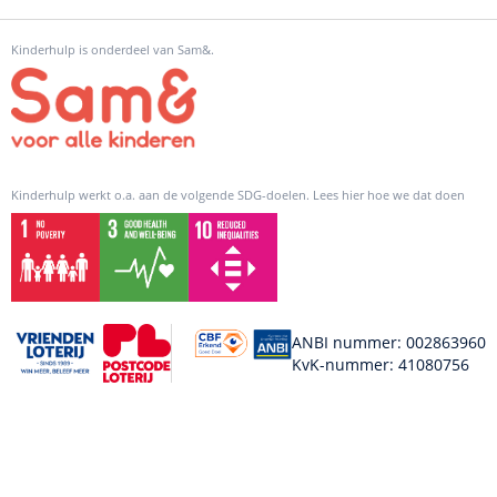
Kinderhulp is onderdeel van Sam&.
Kinderhulp werkt o.a. aan de volgende SDG-doelen. Lees hier hoe we dat doen
ANBI nummer: 002863960
KvK-nummer: 41080756