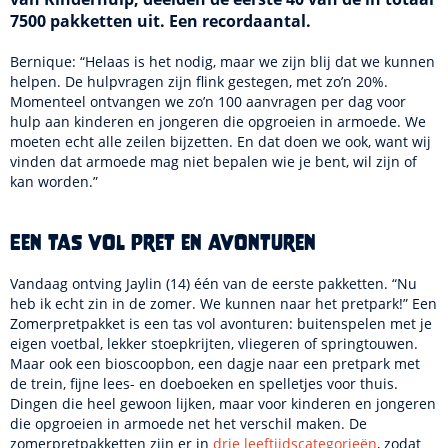
7500 pakketten uit. Een recordaantal.
Bernique: “Helaas is het nodig, maar we zijn blij dat we kunnen
helpen. De hulpvragen zijn flink gestegen, met zo’n 20%.
Momenteel ontvangen we zo’n 100 aanvragen per dag voor
hulp aan kinderen en jongeren die opgroeien in armoede. We
moeten echt alle zeilen bijzetten. En dat doen we ook, want wij
vinden dat armoede mag niet bepalen wie je bent, wil zijn of
kan worden.”
Een tas vol pret en avonturen
Vandaag ontving Jaylin (14) één van de eerste pakketten. “Nu
heb ik echt zin in de zomer. We kunnen naar het pretpark!” Een
Zomerpretpakket is een tas vol avonturen: buitenspelen met je
eigen voetbal, lekker stoepkrijten, vliegeren of springtouwen.
Maar ook een bioscoopbon, een dagje naar een pretpark met
de trein, fijne lees- en doeboeken en spelletjes voor thuis.
Dingen die heel gewoon lijken, maar voor kinderen en jongeren
die opgroeien in armoede net het verschil maken. De
zomerpretpakketten zijn er in
drie leeftijdscategorieën
, zodat