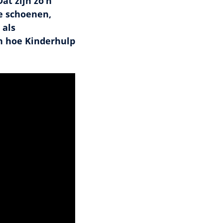
at zijn zo’n
de schoenen,
 als
n hoe Kinderhulp
nog
om deze video