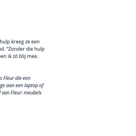
rhulp kreeg ze een
d. “Zonder die hulp
n ik zó blij mee.
s Fleur die een
age aan een laptop of
l van Fleur: meubels