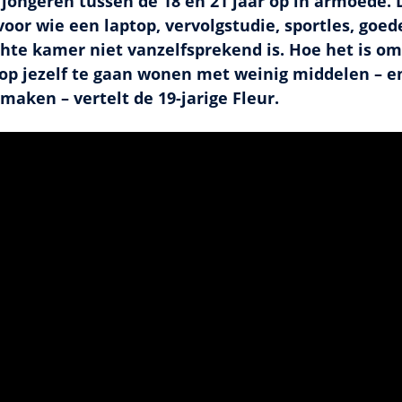
5 jongeren tussen de 18 en 21 jaar op in armoede. D
voor wie een laptop, vervolgstudie, sportles, goe
chte kamer niet vanzelfsprekend is. Hoe het is om
op jezelf te gaan wonen met weinig middelen – e
 maken – vertelt de 19-jarige Fleur.
e onze marketing-cookies niet hebt geaccepteerd. Doe dit
als