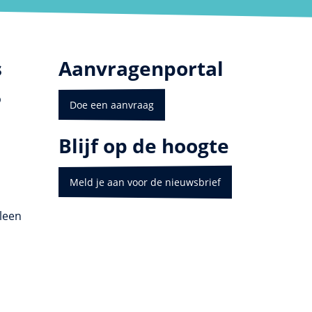
s
Aanvragenportal
p
Doe een aanvraag
Blijf op de hoogte
Meld je aan voor de nieuwsbrief
leen