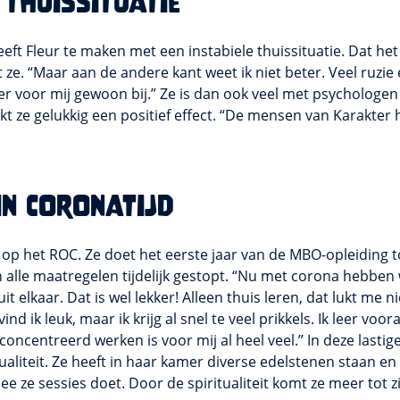
 thuissituatie
eft Fleur te maken met een instabiele thuissituatie. Dat het h
 ze. “Maar aan de andere kant weet ik niet beter. Veel ruzi
r voor mij gewoon bij.” Ze is dan ook veel met psychologen
rkt ze gelukkig een positief effect. “De mensen van Karakter
in coronatijd
op het ROC. Ze doet het eerste jaar van de MBO-opleiding to
n alle maatregelen tijdelijk gestopt. “Nu met corona hebben 
it elkaar. Dat is wel lekker! Alleen thuis leren, dat lukt me n
vind ik leuk, maar ik krijg al snel te veel prikkels. Ik leer voo
oncentreerd werken is voor mij al heel veel.” In deze lastige
itualiteit. Ze heeft in haar kamer diverse edelstenen staan en
 ze sessies doet. Door de spiritualiteit komt ze meer tot zic