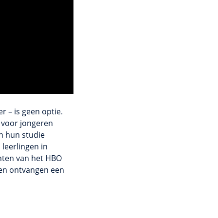
r – is geen optie.
 voor jongeren
an hun studie
leerlingen in
nten van het HBO
ren ontvangen een