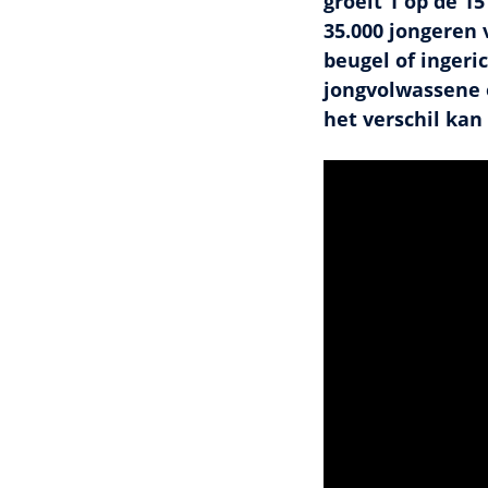
groeit 1 op de 1
35.000 jongeren 
beugel of ingeri
jongvolwassene 
het verschil kan
Het lijkt erop dat j
te kunnen bekijken.