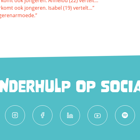
komt ook jongeren. Annelou (22) vertelt…”
omt ook jongeren. Isabel (19) vertelt…”
ongerenarmoede.”
INDERHULP OP SOCIA