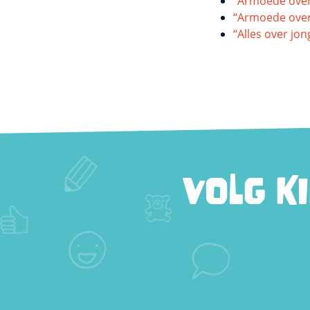
“Armoede over
“Armoede overk
“Alles over j
VOLG K