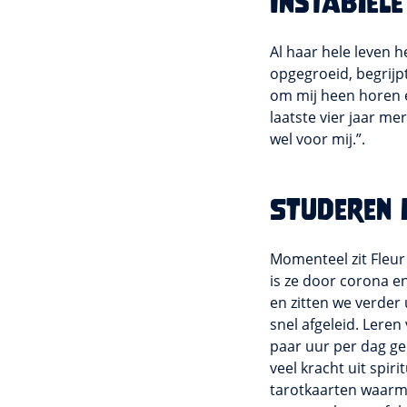
Instabiele
Al haar hele leven he
opgegroeid, begrijpt
om mij heen horen e
laatste vier jaar me
wel voor mij.”.
Studeren 
Momenteel zit Fleur 
is ze door corona e
en zitten we verder u
snel afgeleid. Leren 
paar uur per dag gec
veel kracht uit spir
tarotkaarten waarmee