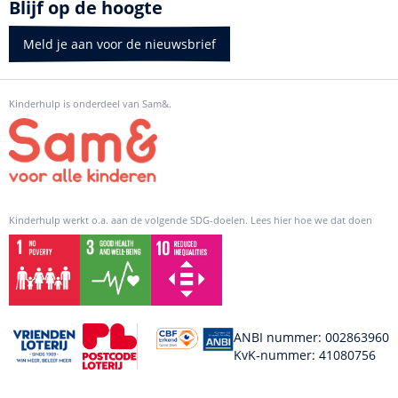
Blijf op de hoogte
Meld je aan voor de nieuwsbrief
Kinderhulp is onderdeel van Sam&.
Kinderhulp werkt o.a. aan de volgende SDG-doelen. Lees hier hoe we dat doen
ANBI nummer: 002863960
KvK-nummer: 41080756