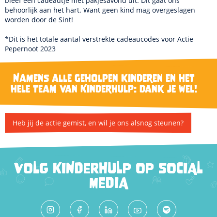
bleef een cadeautje met pakjesavond uit. Dit gaat ons
behoorlijk aan het hart. Want geen kind mag overgeslagen
worden door de Sint!
*Dit is het totale aantal verstrekte cadeaucodes voor Actie
Pepernoot 2023
Namens alle geholpen kinderen en het
hele team van Kinderhulp: dank je wel!
Heb jij de actie gemist, en wil je ons alsnog steunen?
VOLG KINDERHULP OP SOCIAL
MEDIA