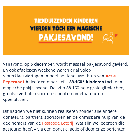
Vanavond, op 5 december, wordt massaal pakjesavond gevierd.
En ook afgelopen weekend waren er al volop
Sinterklaasvieringen in heel het land. Met hulp van
Actie
Pepernoot
beleefden maar liefst
88.160* kinderen
tóch een
magische pakjesavond. Dat zijn 88.160 hele grote glimlachen,
grootse verhalen voor op school en ontelbare uren
speelplezier.
Dit hadden we niet kunnen realiseren zonder alle andere
donateurs, partners, sponsoren én de onmisbare hulp van de
deelnemers van de
Postcode L
o
terij
. Wat zijn we iedereen die
gesteund heeft – via een donatie, actie of door onze berichten