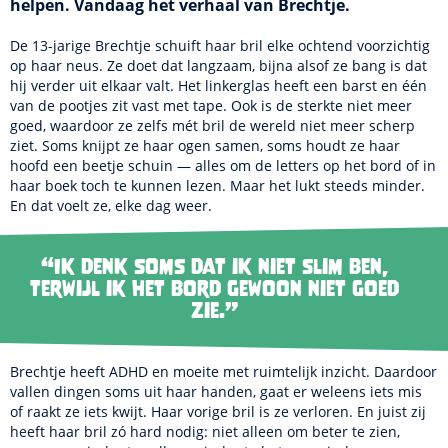
helpen. Vandaag het verhaal van Brechtje.
De 13-jarige Brechtje schuift haar bril elke ochtend voorzichtig
op haar neus. Ze doet dat langzaam, bijna alsof ze bang is dat
hij verder uit elkaar valt. Het linkerglas heeft een barst en één
van de pootjes zit vast met tape. Ook is de sterkte niet meer
goed, waardoor ze zelfs mét bril de wereld niet meer scherp
ziet. Soms knijpt ze haar ogen samen, soms houdt ze haar
hoofd een beetje schuin — alles om de letters op het bord of in
haar boek toch te kunnen lezen. Maar het lukt steeds minder.
En dat voelt ze, elke dag weer.
“Ik denk soms dat ik niet slim ben,
terwijl ik het bord gewoon niet goed
zie.”
Brechtje heeft ADHD en moeite met ruimtelijk inzicht. Daardoor
vallen dingen soms uit haar handen, gaat er weleens iets mis
of raakt ze iets kwijt. Haar vorige bril is ze verloren. En juist zij
heeft haar bril zó hard nodig: niet alleen om beter te zien,