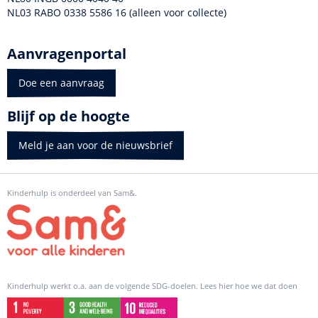
NL03 RABO 0338 5586 16 (alleen voor collecte)
Aanvragenportal
Doe een aanvraag
Blijf op de hoogte
Meld je aan voor de nieuwsbrief
Kinderhulp is onderdeel van Sam&.
Kinderhulp werkt o.a. aan de volgende SDG-doelen. Lees hier hoe we dat doen