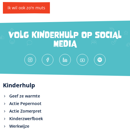
Ik wil ook zo'n muts
VOLG KINDERHULP OP SOCIAL
MEDIA
Kinderhulp
Geef ze warmte
Actie Pepernoot
Actie Zomerpret
Kinderzwerfboek
Werkwijze