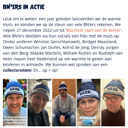
BN’ers in actie
Leuk om te weten: een jaar geleden lanceerden we de warme
muts, en konden we op de steun van vele BN’ers rekenen. We
riepen 21 december 2022 uit tot ‘
Warmste start van de winter
’.
Vele BN’ers deelden via hun socials een foto met de muts op.
Onder anderen Winston Gerschtanowitz, Bridget Maasland,
Owen Schumacher, Jan Dulles, Astrid de Jong, Desray, Jurgen
van den Berg, Maaike Martens, William Rutten en Rudolph van
Veen riepen heel Nederland op om warmte te geven aan
kinderen in armoede. We kunnen wel spreken van een
collectorsitem
! En… op = op!