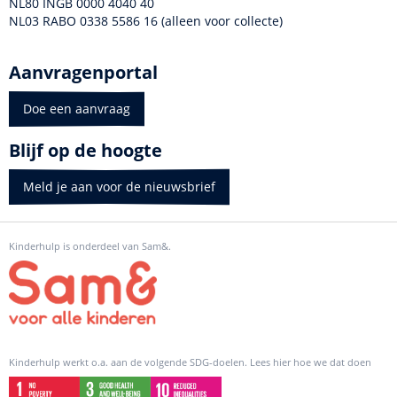
NL80 INGB 0000 4040 40
NL03 RABO 0338 5586 16 (alleen voor collecte)
Aanvragenportal
Doe een aanvraag
Blijf op de hoogte
Meld je aan voor de nieuwsbrief
Kinderhulp is onderdeel van Sam&.
Kinderhulp werkt o.a. aan de volgende SDG-doelen. Lees hier hoe we dat doen