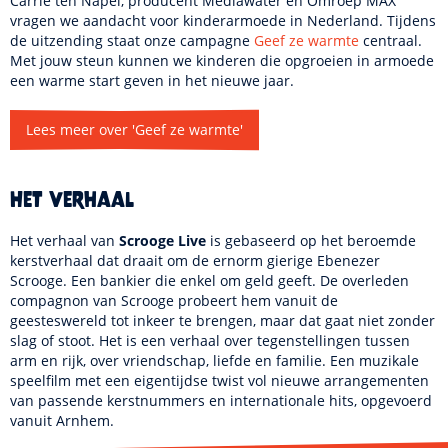
Carrie ten Napel, producent Mediawater en Omroep MAX
vragen we aandacht voor kinderarmoede in Nederland. Tijdens
de uitzending staat onze campagne
Geef ze warmte
centraal.
Met jouw steun kunnen we kinderen die opgroeien in armoede
een warme start geven in het nieuwe jaar.
Lees meer over 'Geef ze warmte'
Het verhaal
Het verhaal van
Scrooge Live
is gebaseerd op het beroemde
kerstverhaal dat draait om de ernorm gierige Ebenezer
Scrooge. Een bankier die enkel om geld geeft. De overleden
compagnon van Scrooge probeert hem vanuit de
geesteswereld tot inkeer te brengen, maar dat gaat niet zonder
slag of stoot. Het is een verhaal over tegenstellingen tussen
arm en rijk, over vriendschap, liefde en familie. Een muzikale
speelfilm met een eigentijdse twist vol nieuwe arrangementen
van passende kerstnummers en internationale hits, opgevoerd
vanuit Arnhem.