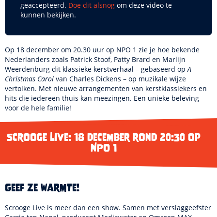
geaccepteerd.
Doe dit alsnog
om deze video te
kunnen bekijken.
Op 18 december om 20.30 uur op NPO 1 zie je hoe bekende
Nederlanders zoals Patrick Stoof, Patty Brard en Marlijn
Weerdenburg dit klassieke kerstverhaal – gebaseerd op
A
Christmas Carol
van Charles Dickens – op muzikale wijze
vertolken. Met nieuwe arrangementen van kerstklassiekers en
hits die iedereen thuis kan meezingen. Een unieke beleving
voor de hele familie!
Scrooge Live: 18 december rond 20:30 op
NPO 1
Geef ze warmte!
Scrooge Live is meer dan een show. Samen met verslaggeefster