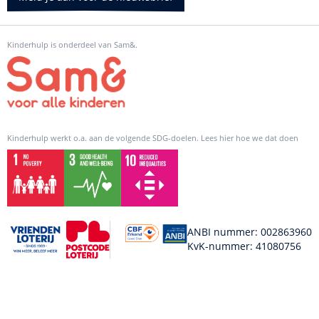
Kinderhulp is onderdeel van Sam&.
Kinderhulp werkt o.a. aan de volgende SDG-doelen. Lees hier hoe we dat doen
ANBI nummer: 002863960
KvK-nummer: 41080756