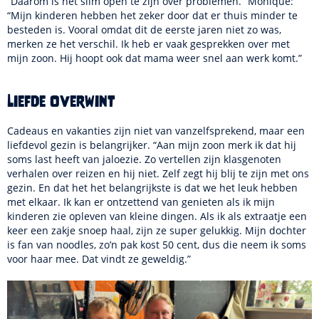
“Daarom is het slim open te zijn over problemen.” Monique:
“Mijn kinderen hebben het zeker door dat er thuis minder te
besteden is. Vooral omdat dit de eerste jaren niet zo was,
merken ze het verschil. Ik heb er vaak gesprekken over met
mijn zoon. Hij hoopt ook dat mama weer snel aan werk komt.”
Liefde overwint
Cadeaus en vakanties zijn niet van vanzelfsprekend, maar een
liefdevol gezin is belangrijker. “Aan mijn zoon merk ik dat hij
soms last heeft van jaloezie. Zo vertellen zijn klasgenoten
verhalen over reizen en hij niet. Zelf zegt hij blij te zijn met ons
gezin. En dat het het belangrijkste is dat we het leuk hebben
met elkaar. Ik kan er ontzettend van genieten als ik mijn
kinderen zie opleven van kleine dingen. Als ik als extraatje een
keer een zakje snoep haal, zijn ze super gelukkig. Mijn dochter
is fan van noodles, zo’n pak kost 50 cent, dus die neem ik soms
voor haar mee. Dat vindt ze geweldig.”