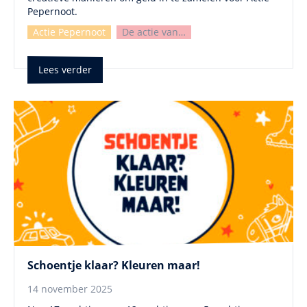
Pepernoot.
Actie Pepernoot
De actie van…
Lees verder
Schoentje klaar? Kleuren maar!
14 november 2025