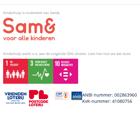
Kinderhulp is onderdeel van Sam&.
Kinderhulp werkt o.a. aan de volgende SDG-doelen. Lees hier hoe we dat doen
ANBI nummer: 002863960
KvK-nummer: 41080756