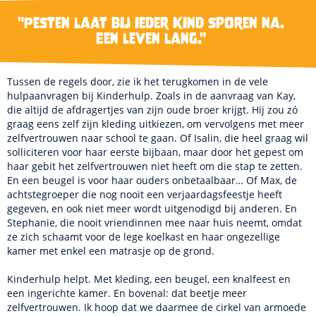
"Pesten laat bij ieder kind sporen na.
Een leven lang."
Tussen de regels door, zie ik het terugkomen in de vele
hulpaanvragen bij Kinderhulp. Zoals in de aanvraag van Kay,
die altijd de afdragertjes van zijn oude broer krijgt. Hij zou zó
graag eens zelf zijn kleding uitkiezen, om vervolgens met meer
zelfvertrouwen naar school te gaan. Of Isalin, die heel graag wil
solliciteren voor haar eerste bijbaan, maar door het gepest om
haar gebit het zelfvertrouwen niet heeft om die stap te zetten.
En een beugel is voor haar ouders onbetaalbaar… Of Max, de
achtstegroeper die nog nooit een verjaardagsfeestje heeft
gegeven, en ook niet meer wordt uitgenodigd bij anderen. En
Stephanie, die nooit vriendinnen mee naar huis neemt, omdat
ze zich schaamt voor de lege koelkast en haar ongezellige
kamer met enkel een matrasje op de grond.
Kinderhulp helpt. Met kleding, een beugel, een knalfeest en
een ingerichte kamer. En bovenal: dat beetje meer
zelfvertrouwen. Ik hoop dat we daarmee de cirkel van armoede