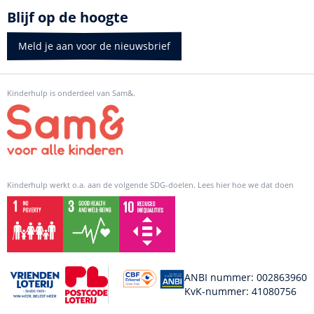
Blijf op de hoogte
Meld je aan voor de nieuwsbrief
Kinderhulp is onderdeel van Sam&.
Kinderhulp werkt o.a. aan de volgende SDG-doelen. Lees hier hoe we dat doen
ANBI nummer: 002863960
KvK-nummer: 41080756