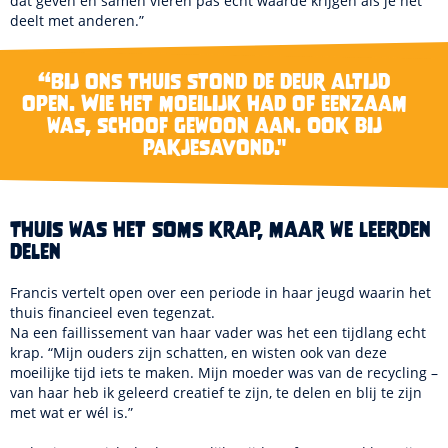
dat geven en samen vieren pas echt waarde krijgen als je het
deelt met anderen.”
“Bij ons thuis stond de deur altijd
open. Wie het moeilijk had of eenzaam
was, schoof gewoon aan. Ook bij
pakjesavond."
Thuis was het soms krap, maar we leerden
delen
Francis vertelt open over een periode in haar jeugd waarin het
thuis financieel even tegenzat.
Na een faillissement van haar vader was het een tijdlang echt
krap. “Mijn ouders zijn schatten, en wisten ook van deze
moeilijke tijd iets te maken. Mijn moeder was van de recycling –
van haar heb ik geleerd creatief te zijn, te delen en blij te zijn
met wat er wél is.”