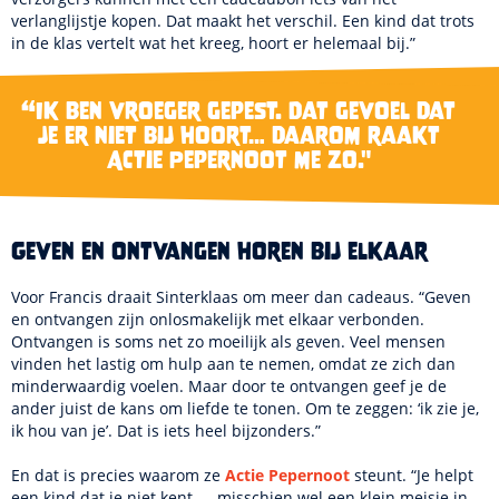
verlanglijstje kopen. Dat maakt het verschil. Een kind dat trots
in de klas vertelt wat het kreeg, hoort er helemaal bij.”
“Ik ben vroeger gepest. Dat gevoel dat
je er niet bij hoort… daarom raakt
Actie Pepernoot me zo."
Geven en ontvangen horen bij elkaar
Voor Francis draait Sinterklaas om meer dan cadeaus. “Geven
en ontvangen zijn onlosmakelijk met elkaar verbonden.
Ontvangen is soms net zo moeilijk als geven. Veel mensen
vinden het lastig om hulp aan te nemen, omdat ze zich dan
minderwaardig voelen. Maar door te ontvangen geef je de
ander juist de kans om liefde te tonen. Om te zeggen: ‘ik zie je,
ik hou van je’. Dat is iets heel bijzonders.”
En dat is precies waarom ze
Actie Pepernoot
steunt. “Je helpt
een kind dat je niet kent — misschien wel een klein meisje in