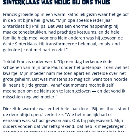
Sinterklaas was heilig bij ons thuis
Francis groeide op in een warm, katholiek gezin waar het geloof
in de Sint bijna heilig was. “Mijn opa speelde ieder jaar
Sinterklaas bij Philips. Dat was een enorme happening: hij
maakte toneelstukken, had prachtige kostuums, en de hele
familie hielp mee. Voor ons kleinkinderen was hij gewoon de
échte Sinterklaas. Hij transformeerde helemaal, en als kind
geloofde je dat met hart en ziel.”
Totdat Francis ouder werd. “Op een dag herkende ik de
schoenen van mijn ome Paul onder het pietenpak. Toen viel het
kwartje. Mijn moeder nam me toen apart en vertelde over ‘het
grote geheim’. Dat was minstens zo magisch, want toen hoorde
ik ineens bij ‘de groten’. Vanaf dat moment mocht ik zelf
meehelpen om de kleinsten te laten geloven — en dat vond ik
misschien nog wel mooier.”
Diezelfde warmte was er het hele jaar door. “Bij ons thuis stond
de deur altijd open,” vertelt ze. “Wie het moeilijk had of
eenzaam was, schoof gewoon aan. Ook bij pakjesavond. Mijn
ouders vonden dat vanzelfsprekend. Dat heb ik meegekregen: