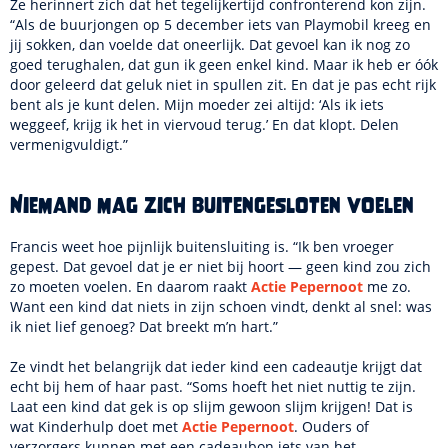
Ze herinnert zich dat het tegelijkertijd confronterend kon zijn.
“Als de buurjongen op 5 december iets van Playmobil kreeg en
jij sokken, dan voelde dat oneerlijk. Dat gevoel kan ik nog zo
goed terughalen, dat gun ik geen enkel kind. Maar ik heb er óók
door geleerd dat geluk niet in spullen zit. En dat je pas echt rijk
bent als je kunt delen. Mijn moeder zei altijd: ‘Als ik iets
weggeef, krijg ik het in viervoud terug.’ En dat klopt. Delen
vermenigvuldigt.”
Niemand mag zich buitengesloten voelen
Francis weet hoe pijnlijk buitensluiting is. “Ik ben vroeger
gepest. Dat gevoel dat je er niet bij hoort — geen kind zou zich
zo moeten voelen. En daarom raakt
Actie Pepernoot
me zo.
Want een kind dat niets in zijn schoen vindt, denkt al snel: was
ik niet lief genoeg? Dat breekt m’n hart.”
Ze vindt het belangrijk dat ieder kind een cadeautje krijgt dat
echt bij hem of haar past. “Soms hoeft het niet nuttig te zijn.
Laat een kind dat gek is op slijm gewoon slijm krijgen! Dat is
wat Kinderhulp doet met
Actie Pepernoot
. Ouders of
verzorgers kunnen met een cadeaubon iets van het