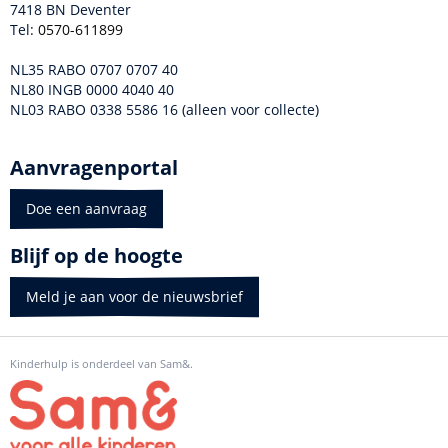
7418 BN Deventer
Tel:
0570-611899
NL35 RABO 0707 0707 40
NL80 INGB 0000 4040 40
NL03 RABO 0338 5586 16 (alleen voor collecte)
Aanvragenportal
Doe een aanvraag
Blijf op de hoogte
Meld je aan voor de nieuwsbrief
Kinderhulp is onderdeel van Sam&.