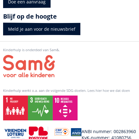
Doe een aanvraag
Blijf op de hoogte
Meld je aan voor de nieuwsbrief
Kinderhulp is onderdeel van Sam&.
Kinderhulp werkt o.a. aan de volgende SDG-doelen. Lees hier hoe we dat doen
ANBI nummer: 002863960
KvK-nummer: 41080756