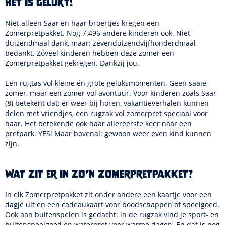
Het is gelukt!
Niet alleen Saar en haar broertjes kregen een
Zomerpretpakket. Nog 7.496 andere kinderen ook. Niet
duizendmaal dank, maar: zevenduizendvijfhonderdmaal
bedankt. Zóveel kinderen hebben deze zomer een
Zomerpretpakket gekregen. Dankzij jou.
Een rugtas vol kleine én grote geluksmomenten. Geen saaie
zomer, maar een zomer vol avontuur. Voor kinderen zoals Saar
(8) betekent dat: er weer bij horen, vakantieverhalen kunnen
delen met vriendjes, een rugzak vol zomerpret speciaal voor
haar. Het betekende ook haar allereerste keer naar een
pretpark. YES! Maar bovenal: gewoon weer even kind kunnen
zijn.
Wat zit er in zo’n Zomerpretpakket?
In elk Zomerpretpakket zit onder andere een kaartje voor een
dagje uit en een cadeaukaart voor boodschappen of speelgoed.
Ook aan buitenspelen is gedacht: in de rugzak vind je sport- en
buitenspeelgoed en waterpret voor warme dagen. En dat is nog