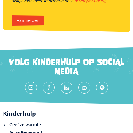
Bekijk voor meer informatie onze
privacyverklaring
.
Aanmelden
VOLG KINDERHULP OP SOCIAL
MEDIA
Kinderhulp
Geef ze warmte
Actie Pepernoot