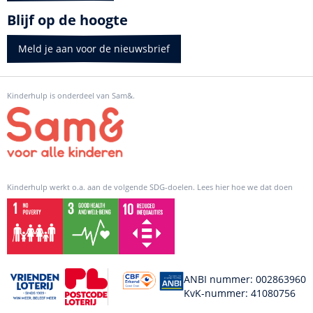
Blijf op de hoogte
Meld je aan voor de nieuwsbrief
Kinderhulp is onderdeel van Sam&.
Kinderhulp werkt o.a. aan de volgende SDG-doelen. Lees hier hoe we dat doen
ANBI nummer: 002863960
KvK-nummer: 41080756